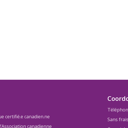
Coord
Téléphon
 certifié.e canadien.ne
Sans frai
l’Association canadienne