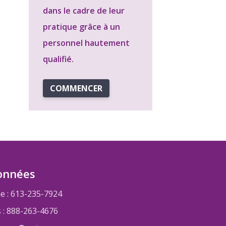
dans le cadre de leur
pratique grâce à un
personnel hautement
qualifié.
COMMENCER
onnées
e : 613-235-7924
s : 888-263-4676