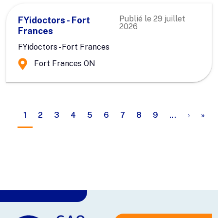
Publié le
29 juillet
FYidoctors - Fort
2026
Frances
FYidoctors - Fort Frances
Fort Frances ON
Pagination
Page su
Der
1
2
3
4
5
6
7
8
9
…
›
»