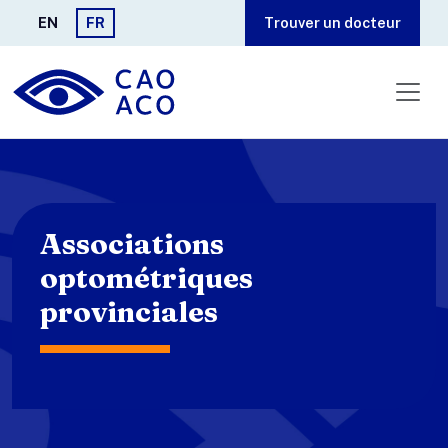
Aller au contenu principal
EN
FR
Trouver un docteur
Associations
optométriques
provinciales