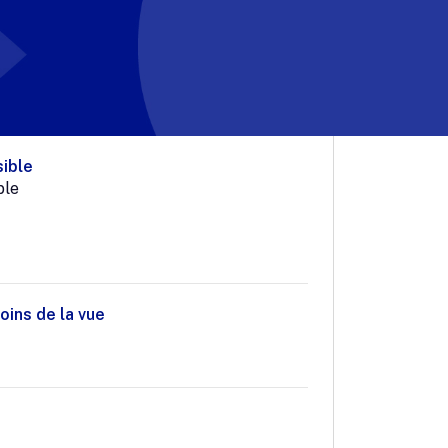
sible
ble
oins de la vue