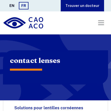
Aller au contenu principal
EN
FR
Trouver un docteur
contact lenses
Solutions pour lentilles cornéennes