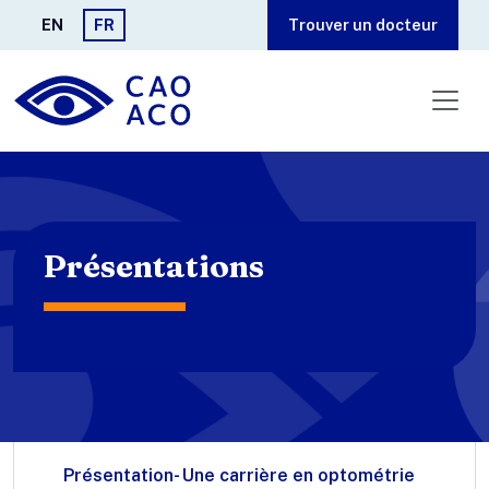
Aller au contenu principal
EN
FR
Trouver un docteur
Présentations
Présentation- Une carrière en optométrie