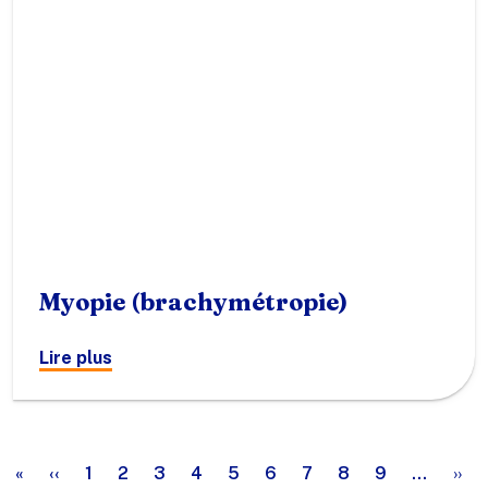
Myopie (brachymétropie)
Lire plus
agination
Première page
Page précédente
Pag
«
‹‹
1
2
3
4
5
6
7
8
9
…
››