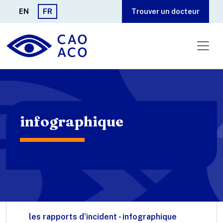
Aller au contenu principal
EN
FR
Trouver un docteur
infographique
les rapports d’incident - infographique