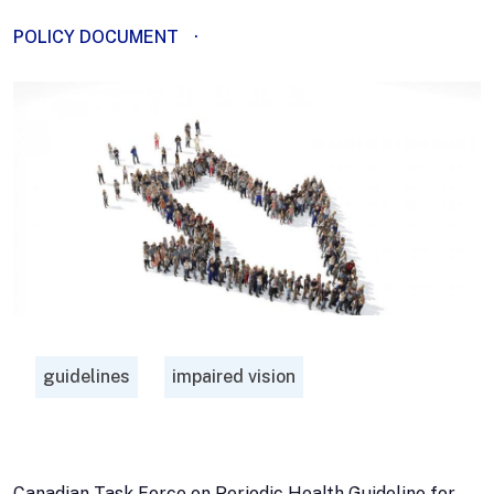
POLICY DOCUMENT
·
guidelines
impaired vision
Canadian Task Force on Periodic Health Guideline for