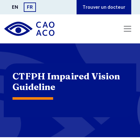
Aller au contenu principal
EN
FR
Trouver un docteur
CTFPH Impaired Vision
Guideline