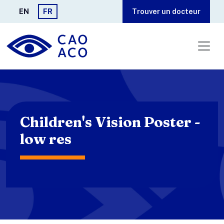
Aller au contenu principal
EN
FR
Trouver un docteur
Children's Vision Poster -
low res