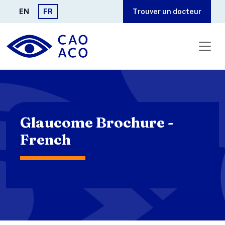
Aller au contenu principal
EN
FR
Trouver un docteur
Glaucome Brochure -
French