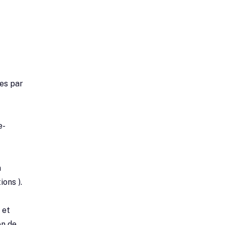
es par
e-
n
ions ).
 et
on de