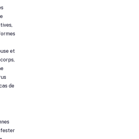
es
le
tives,
 formes
euse et
 corps,
ne
rus
 cas de
nnes
ifester