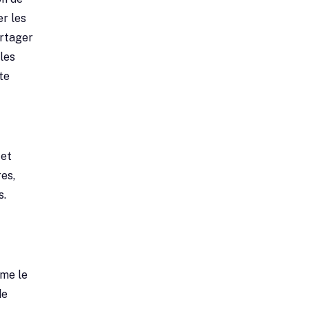
er les
artager
 les
te
 et
res,
s.
mme le
de