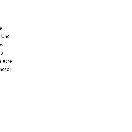
e
. Une
es
es
e être
 noter